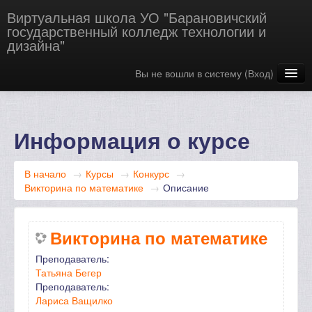
Виртуальная школа УО "Барановичский
государственный колледж технологии и
дизайна"
Вы не вошли в систему (
Вход
)
Русский ‎(ru)‎
Информация о курсе
В начало
→
Курсы
→
Конкурс
→
Викторина по математике
→
Описание
Викторина по математике
Преподаватель:
Татьяна Бегер
Преподаватель:
Лариса Ващилко